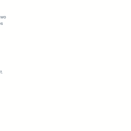
 wo
es
t.