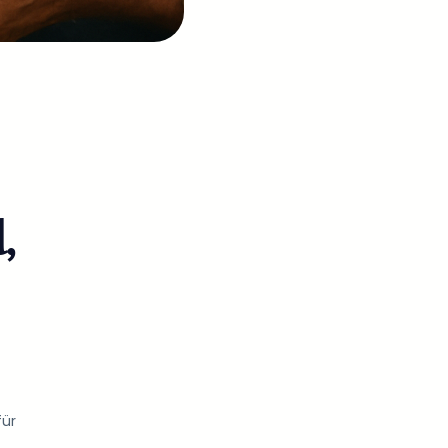
,
für