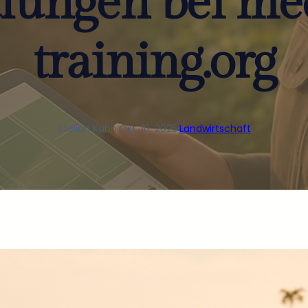
lungen bei me
training.org
Stellan Kuhn
·
Okt. 10, 2025
·
Landwirtschaft