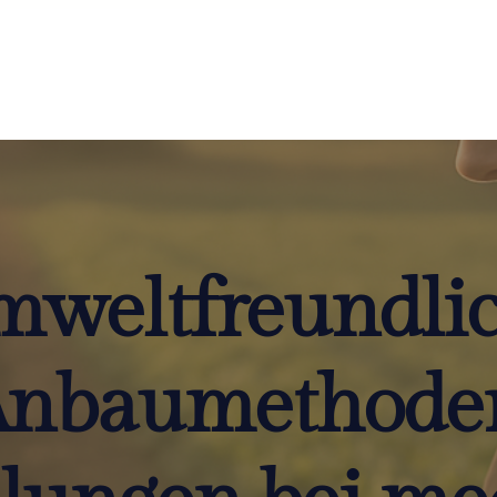
weltfreundli
nbaumethode